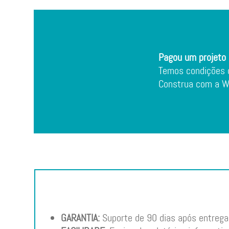
Pagou um projeto 
Temos condições d
Construa com a W5
GARANTIA:
Suporte de 90 dias após entrega 