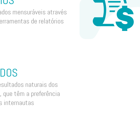
IOS
tados mensuráveis através
ferramentas de relatórios
ADOS
esultados naturais dos
, que têm a preferência
s internautas