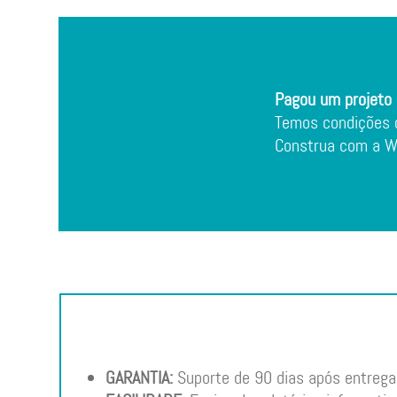
Pagou um projeto 
Temos condições d
Construa com a W5
GARANTIA:
Suporte de 90 dias após entrega 