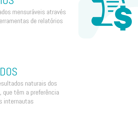
IOS
tados mensuráveis através
ferramentas de relatórios
ADOS
esultados naturais dos
, que têm a preferência
s internautas